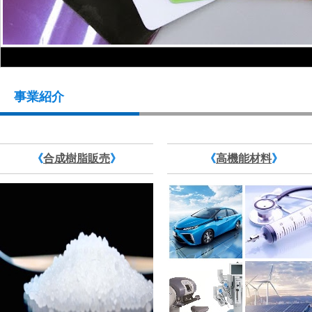
事業紹介
《
合成樹脂販売
》
《
高機能材料
》