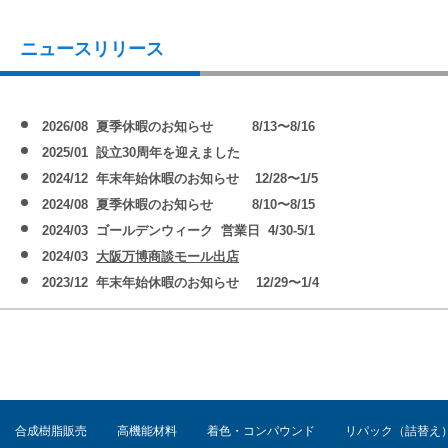
ニュースリリース
2026/08 夏季休暇のお知らせ 8/13〜8/16
2025/01 設立30周年を迎えました
2024/12 年末年始休暇のお知らせ 12/28〜1/5
2024/08 夏季休暇のお知らせ 8/10〜8/15
2024/03 ゴールデンウィーク 営業日 4/30-5/1
2024/03
大阪万博商談モール出店
2023/12 年末年始休暇のお知らせ 12/29〜1/4
2023/08 夏季休暇のお知らせ 8/11〜8/15
2023/07 適格請求書発行事業者登録のお知らせ
No.T6-1220-0201-6
2023/07
東京商工リサーチ様より「推奨したい優良企業」に選出
2022/08 夏季休暇 8/10〜8/15
2022/04 コロナ対策
バクテクターO3
1台追加導入
合成樹脂販売
高機能材料
着色・コンパウンド
リパック（詰替え
2022/06 トラック 4トン車 増車