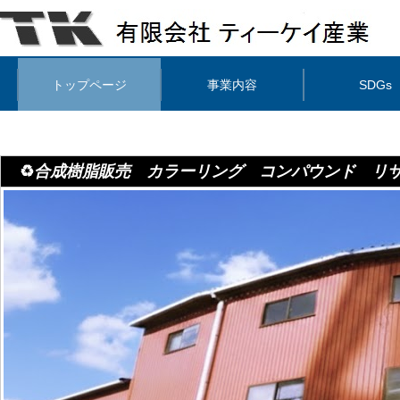
トップページ
事業内容
SDGs
♻️
合成樹脂販売 カラーリング コンパウンド リサ